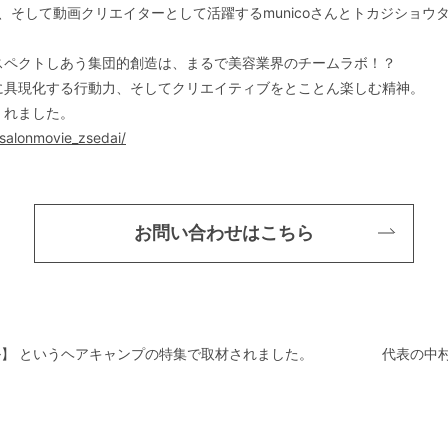
、そして動画クリエイターとして活躍するmunicoさんとトカジショウ
スペクトしあう集団的創造は、まるで美容業界のチームラボ！？
に具現化する行動力、そしてクリエイティブをとことん楽しむ精神。
くれました。
s/salonmovie_zsedai/
お問い合わせはこちら
ル】 というヘアキャンプの特集で取材されました。
代表の中