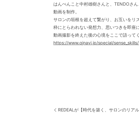
はんぺんこと中村雄樹さんと、TENDOさん
動画を制作。
サロンの垣根を超えて繋がり、お互いをリ
枠にとらわれない発想力、思いつきを即座
動画撮影を終えた後の心境をここで語って
https://www.qjnavi.jp/special/sense_skill
REDEALが【時代を築く、サロンのリア