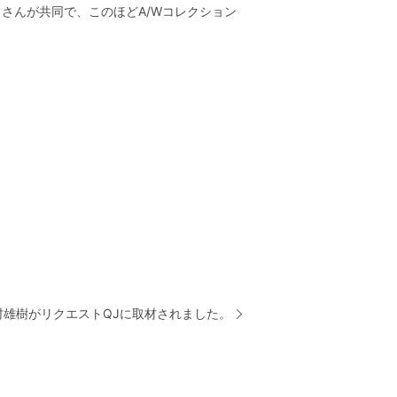
タさんが共同で、このほどA/Wコレクション
村雄樹がリクエストQJに取材されました。