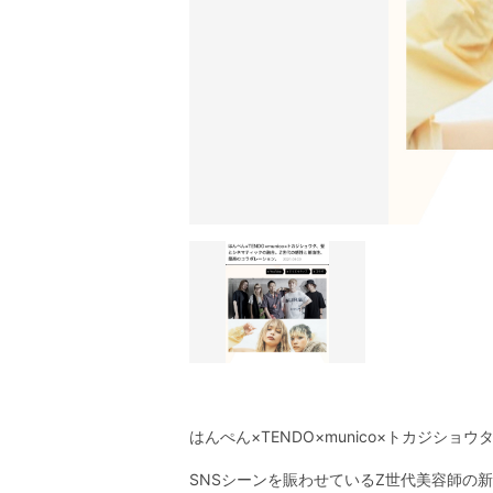
はんぺん×TENDO×munico×トカジ
SNSシーンを賑わせているZ世代美容師の