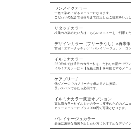
ワンメイクカラー
一色で染め上がるメニューになります。
こだわりの配合で色落ちまで想定したご提案をいた
リタッチカラー
根元のみ染めたい方はこちらのメニューをご利用く
デザインカラー（ブリーチなし）※再来
前回「エアータッチ」or「バレイヤージュ」or「
イルミナカラー
REDEALでは通常のカラー材をこだわりの配合でワ
イルミナカラーは＋【光色と艶】を可能とするメニ
ケアブリーチ
低ダメージでのブリーチを求める方に推奨。
長いスパンでみたら必須です。
イルミナカラー変更オプション
高単価カラー材イルミナカラーに変更のためのメニ
カラーメニューにプラス990円で可能となります。
バレイヤージュカラー
表面に豪快な筋感を出したい方におすすめなデザイ