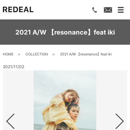
メ
2021 A/W 【resonance】feat iki
HOME
COLLECTION
2021 A/W 【resonance】feat iki
2021/11/02